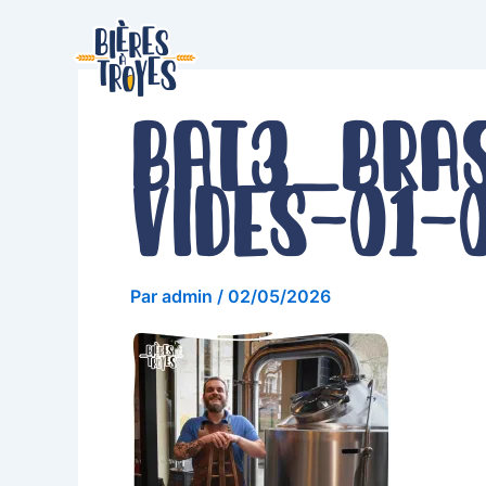
Aller
au
contenu
BAT3_Bra
vides-01-
Par
admin
/
02/05/2026