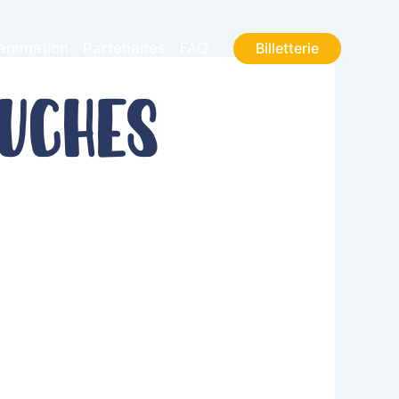
Billetterie
rammation
Partenaires
FAQ
uches