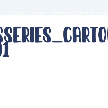
Accueil
À Propos
Brasseries
Concours
Prog
sseries_Carto
01