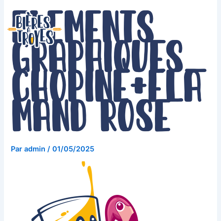
Aller
Elements
au
contenu
graphiques_
Chopine+Fla
mand Rose
Par
admin
/
01/05/2025